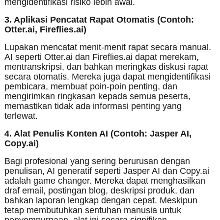
mengidentifikasi risiko lebih awal.
3. Aplikasi Pencatat Rapat Otomatis (Contoh:
Otter.ai
,
Fireflies.ai
)
Lupakan mencatat menit-menit rapat secara manual.
AI seperti Otter.ai dan Fireflies.ai dapat merekam,
mentranskripsi, dan bahkan meringkas diskusi rapat
secara otomatis. Mereka juga dapat mengidentifikasi
pembicara, membuat poin-poin penting, dan
mengirimkan ringkasan kepada semua peserta,
memastikan tidak ada informasi penting yang
terlewat.
4. Alat Penulis Konten AI (Contoh:
Jasper AI
,
Copy.ai
)
Bagi profesional yang sering berurusan dengan
penulisan, AI generatif seperti Jasper AI dan Copy.ai
adalah game changer. Mereka dapat menghasilkan
draf email, postingan blog, deskripsi produk, dan
bahkan laporan lengkap dengan cepat. Meskipun
tetap membutuhkan sentuhan manusia untuk
penyempurnaan, alat ini secara signifikan