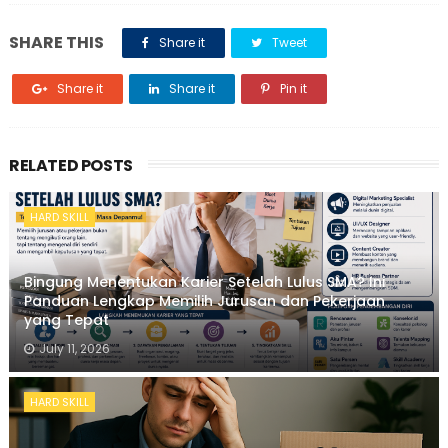
SHARE THIS
Share it
Tweet
Share it
Share it
Pin it
RELATED POSTS
HARD SKILL
Bingung Menentukan Karier Setelah Lulus SMA? Ini
Panduan Lengkap Memilih Jurusan dan Pekerjaan
yang Tepat
July 11, 2026
HARD SKILL