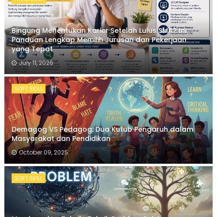
Bingung Menentukan Karier Setelah Lulus SMA? Ini
Panduan Lengkap Memilih Jurusan dan Pekerjaan
yang Tepat
July 11, 2026
SOFT SKILL
Demagog VS Pedagog: Dua Kutub Pengaruh dalam
Masyarakat dan Pendidikan
October 09, 2025
SOFT SKILL