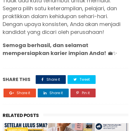
Tidak ada kata terlambat untuk memulai.
Segera pilih satu keterampilan, pelajari, dan
praktikkan dalam kehidupan sehari-hari.
Dengan upaya konsisten, Anda akan menjadi
kandidat yang dicari oleh perusahaan!
Semoga berhasil, dan selamat
mempersiapkan karier impian Anda!
💼✨
SHARE THIS
Share it
Tweet
Share it
Share it
Pin it
RELATED POSTS
HARD SKILL