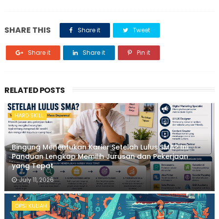
SHARE THIS
Share it
Tweet
Share it
Share it
Pin it
RELATED POSTS
HARD SKILL
Bingung Menentukan Karier Setelah Lulus SMA? Ini
Panduan Lengkap Memilih Jurusan dan Pekerjaan
yang Tepat
July 11, 2026
OPSI KULIAH