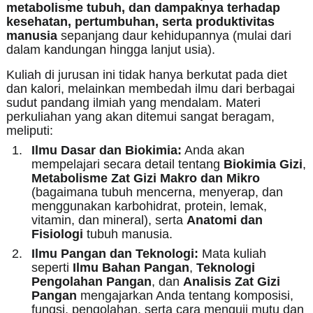
metabolisme tubuh, dan dampaknya terhadap
kesehatan, pertumbuhan, serta produktivitas
manusia
sepanjang daur kehidupannya (mulai dari
dalam kandungan hingga lanjut usia).
Kuliah di jurusan ini tidak hanya berkutat pada diet
dan kalori, melainkan membedah ilmu dari berbagai
sudut pandang ilmiah yang mendalam. Materi
perkuliahan yang akan ditemui sangat beragam,
meliputi:
Ilmu Dasar dan Biokimia:
Anda akan
mempelajari secara detail tentang
Biokimia Gizi
,
Metabolisme Zat Gizi Makro dan Mikro
(bagaimana tubuh mencerna, menyerap, dan
menggunakan karbohidrat, protein, lemak,
vitamin, dan mineral), serta
Anatomi dan
Fisiologi
tubuh manusia.
Ilmu Pangan dan Teknologi:
Mata kuliah
seperti
Ilmu Bahan Pangan
,
Teknologi
Pengolahan Pangan
, dan
Analisis Zat Gizi
Pangan
mengajarkan Anda tentang komposisi,
fungsi, pengolahan, serta cara menguji mutu dan