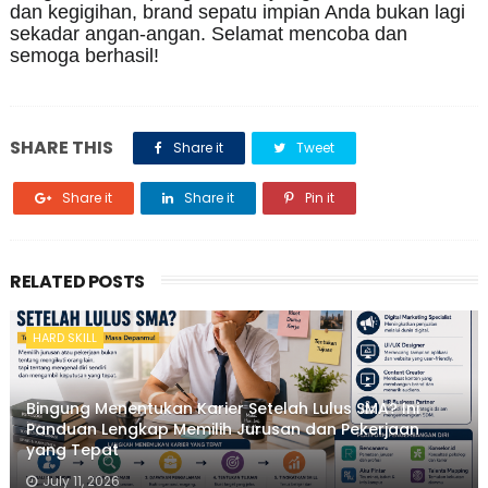
dan kegigihan, brand sepatu impian Anda bukan lagi
sekadar angan-angan. Selamat mencoba dan
semoga berhasil!
SHARE THIS
Share it
Tweet
Share it
Share it
Pin it
RELATED POSTS
HARD SKILL
Bingung Menentukan Karier Setelah Lulus SMA? Ini
Panduan Lengkap Memilih Jurusan dan Pekerjaan
yang Tepat
July 11, 2026