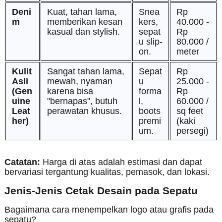
Deni
Kuat, tahan lama,
Snea
Rp
m
memberikan kesan
kers,
40.000 -
kasual dan stylish.
sepat
Rp
u slip-
80.000 /
on.
meter
Kulit
Sangat tahan lama,
Sepat
Rp
Asli
mewah, nyaman
u
25.000 -
(Gen
karena bisa
forma
Rp
uine
"bernapas", butuh
l,
60.000 /
Leat
perawatan khusus.
boots
sq feet
her)
premi
(kaki
um.
persegi)
Catatan:
Harga di atas adalah estimasi dan dapat
bervariasi tergantung kualitas, pemasok, dan lokasi.
Jenis-Jenis Cetak Desain pada Sepatu
Bagaimana cara menempelkan logo atau grafis pada
sepatu?