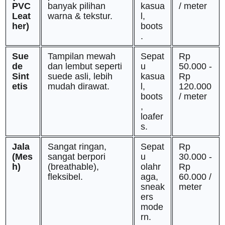
PVC
banyak pilihan
kasua
/ meter
Leat
warna & tekstur.
l,
her)
boots
.
Sue
Tampilan mewah
Sepat
Rp
de
dan lembut seperti
u
50.000 -
Sint
suede asli, lebih
kasua
Rp
etis
mudah dirawat.
l,
120.000
boots
/ meter
,
loafer
s.
Jala
Sangat ringan,
Sepat
Rp
(Mes
sangat berpori
u
30.000 -
h)
(breathable),
olahr
Rp
fleksibel.
aga,
60.000 /
sneak
meter
ers
mode
rn.