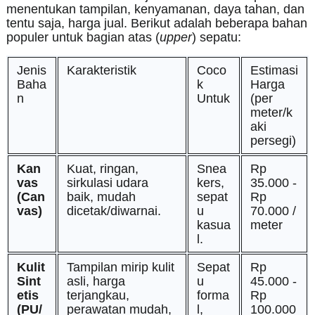
menentukan tampilan, kenyamanan, daya tahan, dan
tentu saja, harga jual. Berikut adalah beberapa bahan
populer untuk bagian atas (
upper
) sepatu:
Jenis
Karakteristik
Coco
Estimasi
Baha
k
Harga
n
Untuk
(per
meter/k
aki
persegi)
Kan
Kuat, ringan,
Snea
Rp
vas
sirkulasi udara
kers,
35.000 -
(Can
baik, mudah
sepat
Rp
vas)
dicetak/diwarnai.
u
70.000 /
kasua
meter
l.
Kulit
Tampilan mirip kulit
Sepat
Rp
Sint
asli, harga
u
45.000 -
etis
terjangkau,
forma
Rp
(PU/
perawatan mudah,
l,
100.000