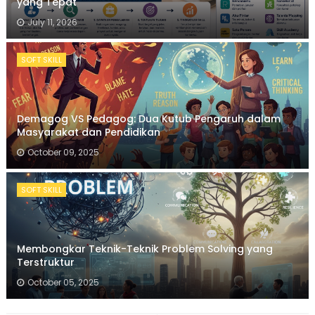
yang Tepat
July 11, 2026
SOFT SKILL
Demagog VS Pedagog: Dua Kutub Pengaruh dalam
Masyarakat dan Pendidikan
October 09, 2025
SOFT SKILL
Membongkar Teknik-Teknik Problem Solving yang
Terstruktur
October 05, 2025