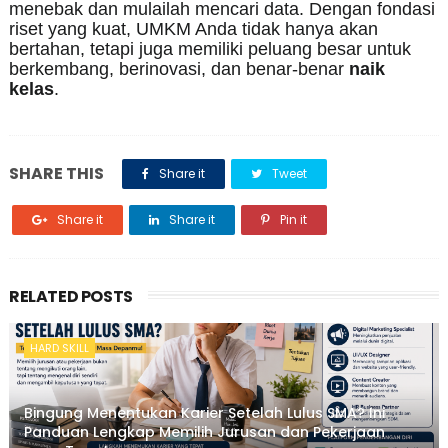
menebak dan mulailah mencari data. Dengan fondasi
riset yang kuat, UMKM Anda tidak hanya akan
bertahan, tetapi juga memiliki peluang besar untuk
berkembang, berinovasi, dan benar-benar
naik
kelas
.
SHARE THIS
Share it
Tweet
Share it
Share it
Pin it
RELATED POSTS
HARD SKILL
Bingung Menentukan Karier Setelah Lulus SMA? Ini
Panduan Lengkap Memilih Jurusan dan Pekerjaan