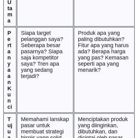
U
ta
m
a
P
Siapa target
Produk apa yang
e
pelanggan saya?
paling dibutuhkan?
rt
Seberapa besar
Fitur apa yang harus
a
pasarnya? Siapa
ada? Berapa harga
n
saja kompetitor
yang pas? Kemasan
y
saya? Tren apa
seperti apa yang
a
yang sedang
menarik?
a
terjadi?
n
K
u
n
ci
T
Memahami lanskap
Menciptakan produk
uj
pasar untuk
yang diinginkan,
u
membuat strategi
dibutuhkan, dan
a
bisnis yang solid.
dicintai oleh pasar.