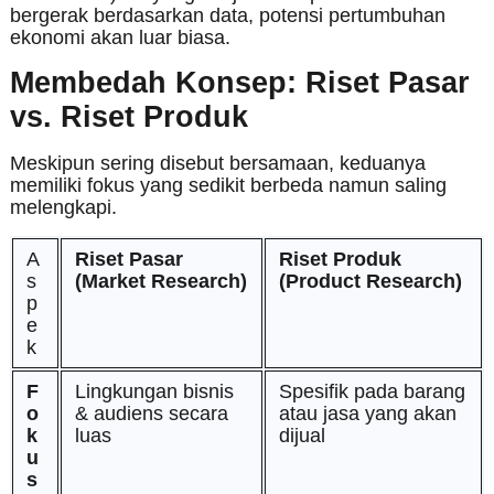
bergerak berdasarkan data, potensi pertumbuhan
ekonomi akan luar biasa.
Membedah Konsep: Riset Pasar
vs. Riset Produk
Meskipun sering disebut bersamaan, keduanya
memiliki fokus yang sedikit berbeda namun saling
melengkapi.
A
Riset Pasar
Riset Produk
s
(Market Research)
(Product Research)
p
e
k
F
Lingkungan bisnis
Spesifik pada barang
o
& audiens secara
atau jasa yang akan
k
luas
dijual
u
s