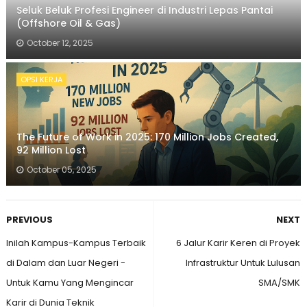
Seluk Beluk Profesi Engineer di Industri Lepas Pantai
(Offshore Oil & Gas)
October 12, 2025
OPSI KERJA
The Future of Work in 2025: 170 Million Jobs Created,
92 Million Lost
October 05, 2025
PREVIOUS
NEXT
Inilah Kampus-Kampus Terbaik
6 Jalur Karir Keren di Proyek
di Dalam dan Luar Negeri -
Infrastruktur Untuk Lulusan
Untuk Kamu Yang Mengincar
SMA/SMK
Karir di Dunia Teknik