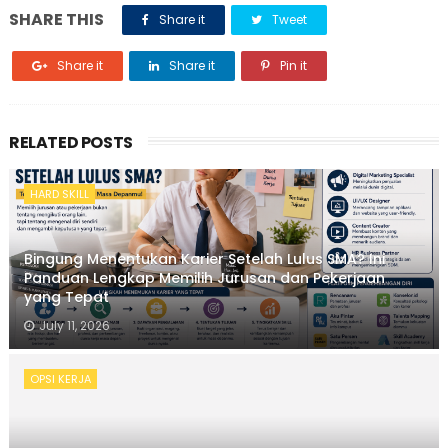
SHARE THIS
Share it
Tweet
Share it
Share it
Pin it
RELATED POSTS
HARD SKILL
Bingung Menentukan Karier Setelah Lulus SMA? Ini
Panduan Lengkap Memilih Jurusan dan Pekerjaan
yang Tepat
July 11, 2026
OPSI KERJA