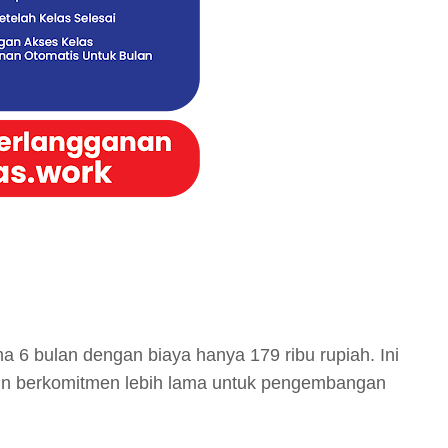
 6 bulan dengan biaya hanya 179 ribu rupiah. Ini
ingin berkomitmen lebih lama untuk pengembangan