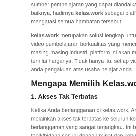
sumber pembelajaran yang dapat diandalkan
baiknya, hadirnya
kelas.work
sebagai plat
mengatasi semua hambatan tersebut.
kelas.work
merupakan solusi lengkap untu
video pembelajaran berkualitas yang mencak
masing-masing industri, platform ini aka
ternilai harganya. Tidak hanya itu, setiap 
anda pengakuan atas usaha belajar Anda.
Mengapa Memilih Kelas.w
1. Akses Tak Terbatas
Ketika Anda berlangganan di kelas.work, A
melainkan akses tak terbatas ke seluruh k
berlangganan yang sangat terjangkau. Ini b
topik/bidang sesuai dengan minat dan kebu