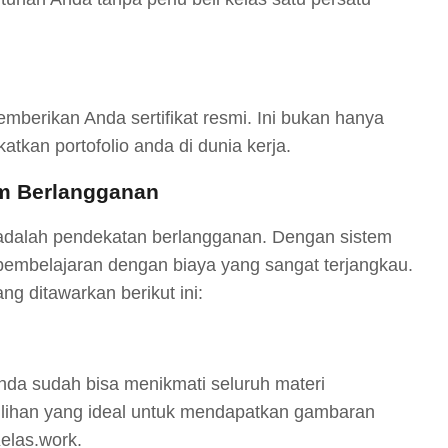
mberikan Anda sertifikat resmi. Ini bukan hanya
atkan portofolio anda di dunia kerja.
em Berlangganan
 adalah pendekatan berlangganan. Dengan sistem
pembelajaran dengan biaya yang sangat terjangkau.
ng ditawarkan berikut ini:
da sudah bisa menikmati seluruh materi
pilihan yang ideal untuk mendapatkan gambaran
elas.work.