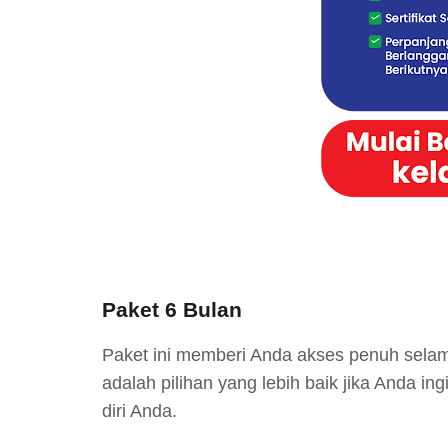
Paket 6 Bulan
Paket ini memberi Anda akses penuh selama
adalah pilihan yang lebih baik jika Anda 
diri Anda.