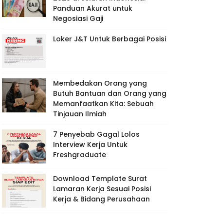
Panduan Akurat untuk
Negosiasi Gaji
Loker J&T Untuk Berbagai Posisi
Membedakan Orang yang
Butuh Bantuan dan Orang yang
Memanfaatkan Kita: Sebuah
Tinjauan Ilmiah
7 Penyebab Gagal Lolos
Interview Kerja Untuk
Freshgraduate
Download Template Surat
Lamaran Kerja Sesuai Posisi
Kerja & Bidang Perusahaan