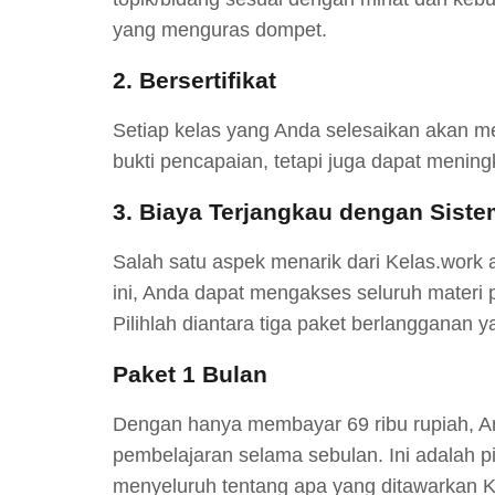
yang menguras dompet.
2. Bersertifikat
Setiap kelas yang Anda selesaikan akan me
bukti pencapaian, tetapi juga dapat meningk
3. Biaya Terjangkau dengan Sist
Salah satu aspek menarik dari Kelas.work
ini, Anda dapat mengakses seluruh materi 
Pilihlah diantara tiga paket berlangganan ya
Paket 1 Bulan
Dengan hanya membayar 69 ribu rupiah, An
pembelajaran selama sebulan. Ini adalah 
menyeluruh tentang apa yang ditawarkan K