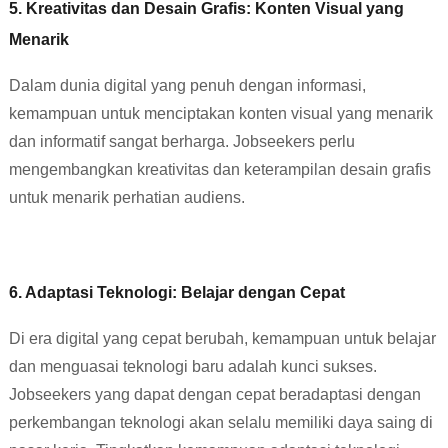
5. Kreativitas dan Desain Grafis: Konten Visual yang
Menarik
Dalam dunia digital yang penuh dengan informasi,
kemampuan untuk menciptakan konten visual yang menarik
dan informatif sangat berharga. Jobseekers perlu
mengembangkan kreativitas dan keterampilan desain grafis
untuk menarik perhatian audiens.
6. Adaptasi Teknologi: Belajar dengan Cepat
Di era digital yang cepat berubah, kemampuan untuk belajar
dan menguasai teknologi baru adalah kunci sukses.
Jobseekers yang dapat dengan cepat beradaptasi dengan
perkembangan teknologi akan selalu memiliki daya saing di