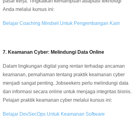
pasar kerja. Tingkatkan kemampuan adaptasi teknologi
Anda melalui kursus ini:
Belajar Coaching Mindset Untuk Pengembangan Karir
7. Keamanan Cyber: Melindungi Data Online
Dalam lingkungan digital yang rentan terhadap ancaman
keamanan, pemahaman tentang praktik keamanan cyber
menjadi sangat penting. Jobseekers perlu melindungi data
dan informasi secara online untuk menjaga integritas bisnis.
Pelajari praktik keamanan cyber melalui kursus ini:
Belajar DevSecOps Untuk Keamanan Software