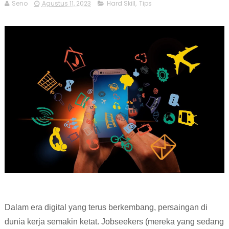
Seno
Agustus 11, 2023
Hard Skill
,
Tips
Dalam era digital yang terus berkembang, persaingan di
dunia kerja semakin ketat. Jobseekers (mereka yang sedang