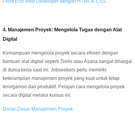
Front End Web Developer dengan HTML & CSS
4. Manajemen Proyek: Mengelola Tugas dengan Alat
Digital
Kemampuan mengelola proyek secara efisien dengan
bantuan alat digital seperti Trello atau Asana sangat dihargai
di dunia kerja saat ini. Jobseekers perlu memiliki
keterampilan manajemen proyek yang kuat untuk tetap
terorganisir dan produktif. Pelajari cara mengelola proyek
secara digital melalui kursus ini:
Dasar-Dasar Manajemen Proyek