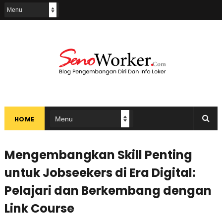
HOME
Mengembangkan Skill Penting
untuk Jobseekers di Era Digital:
Pelajari dan Berkembang dengan
Link Course