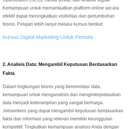
Kemampuan untuk memanfaatkan platform online secara
efektif dapat meningkatkan visibilitas dan pertumbuhan
bisnis. Pelajari lebih lanjut melalui kursus berikut:
Kursus Digital Marketing Untuk Pemula
2. Analisis Data: Mengambil Keputusan Berdasarkan
Fakta
Dalam lingkungan bisnis yang berorientasi data,
kemampuan untuk menganalisis dan menginterpretasikan
data menjadi keterampilan yang sangat berharga.
Jobseekers yang dapat mengambil keputusan berdasarkan
fakta dan informasi yang relevan memiliki keunggulan
kompetitif. Tingkatkan kemampuan analisis Anda dengan