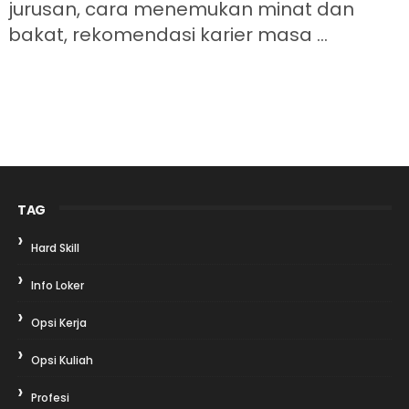
jurusan, cara menemukan minat dan
bakat, rekomendasi karier masa ...
TAG
Hard Skill
Info Loker
Opsi Kerja
Opsi Kuliah
Profesi