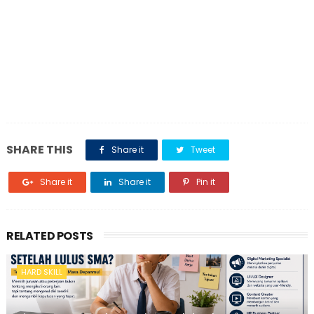
SHARE THIS
Share it
Tweet
Share it
Share it
Pin it
RELATED POSTS
HARD SKILL