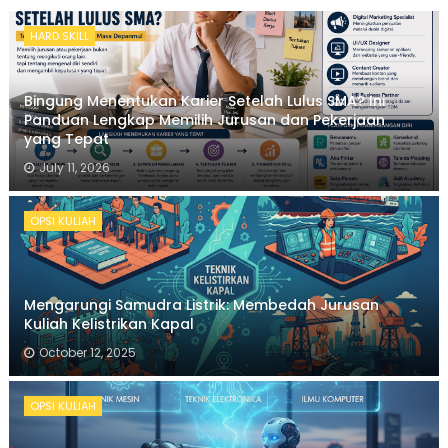
HARD SKILL
Bingung Menentukan Karier Setelah Lulus SMA? Ini
Panduan Lengkap Memilih Jurusan dan Pekerjaan
yang Tepat
July 11, 2026
OPSI KULIAH
Mengarungi Samudra Listrik: Membedah Jurusan
Kuliah Kelistrikan Kapal
October 12, 2025
OPSI KULIAH