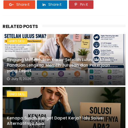
Share it
Share it
Pin it
RELATED POSTS
HARD SKILL
Bingung Menentukan Karier Setelah Lulus SMA? Ini
Panduan Lengkap Memilih Jurusan dan Pekerjaan
yang Tepat
July 11, 2026
HARD SKILL
Kenapa Susah Banget Dapet Kerja? lalu Solusi
Alternatifnya Apa