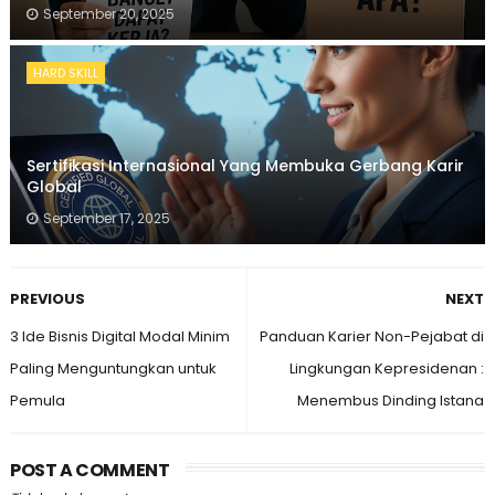
September 20, 2025
HARD SKILL
Sertifikasi Internasional Yang Membuka Gerbang Karir
Global
September 17, 2025
PREVIOUS
NEXT
3 Ide Bisnis Digital Modal Minim
Panduan Karier Non-Pejabat di
Paling Menguntungkan untuk
Lingkungan Kepresidenan :
Pemula
Menembus Dinding Istana
POST A COMMENT