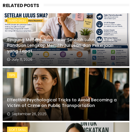
RELATED POSTS
HARD SKILL
Bingung Menentukan Karier Setelah Lulus SMA? Ini
Panduan Lengkap Memilih Jurusan dan Pekerjaan
yang Tepat
July 11, 2026
TIPS
Effective Psychological Tricks to Avoid Becoming a
Victim of Crime on Public Transportation
September 26, 2025
SOFT SKILL