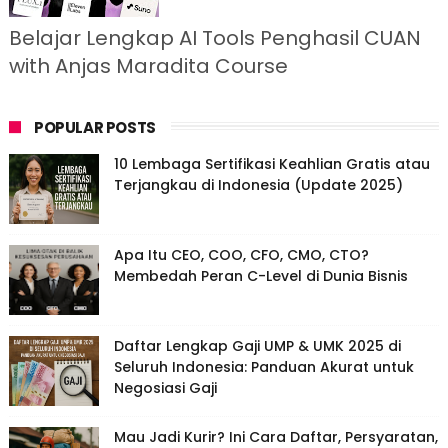
Belajar Lengkap AI Tools Penghasil CUAN
with Anjas Maradita Course
POPULAR POSTS
10 Lembaga Sertifikasi Keahlian Gratis atau
Terjangkau di Indonesia (Update 2025)
Apa Itu CEO, COO, CFO, CMO, CTO?
Membedah Peran C-Level di Dunia Bisnis
Daftar Lengkap Gaji UMP & UMK 2025 di
Seluruh Indonesia: Panduan Akurat untuk
Negosiasi Gaji
Mau Jadi Kurir? Ini Cara Daftar, Persyaratan,