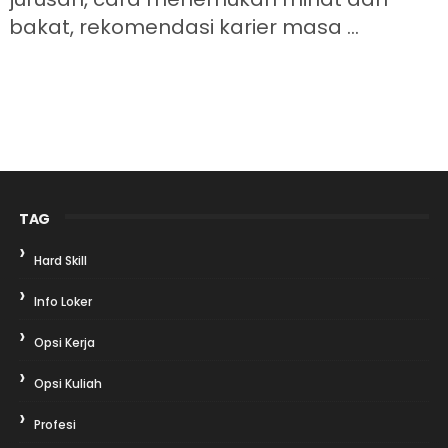
bakat, rekomendasi karier masa ...
TAG
Hard Skill
Info Loker
Opsi Kerja
Opsi Kuliah
Profesi