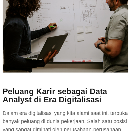
Peluang Karir sebagai Data
Analyst di Era Digitalisasi
Dalam era digitalisasi yang kita alami saat ini, terbuka
banyak peluang di dunia pekerjaan. Salah satu posisi
yang sangat diminati oleh perusahaan-perusahaan