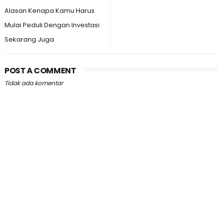
Alasan Kenapa Kamu Harus
Mulai Peduli Dengan Investasi
Sekarang Juga
POST A COMMENT
Tidak ada komentar