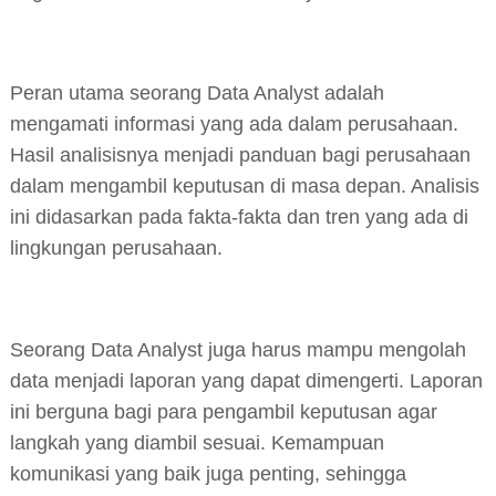
Peran utama seorang Data Analyst adalah
mengamati informasi yang ada dalam perusahaan.
Hasil analisisnya menjadi panduan bagi perusahaan
dalam mengambil keputusan di masa depan. Analisis
ini didasarkan pada fakta-fakta dan tren yang ada di
lingkungan perusahaan.
Seorang Data Analyst juga harus mampu mengolah
data menjadi laporan yang dapat dimengerti. Laporan
ini berguna bagi para pengambil keputusan agar
langkah yang diambil sesuai. Kemampuan
komunikasi yang baik juga penting, sehingga