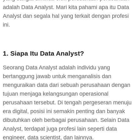
adalah Data Analyst. Mari kita pahami apa itu Data
Analyst dan segala hal yang terkait dengan profesi
ini.
1. Siapa Itu Data Analyst?
Seorang Data Analyst adalah individu yang
bertanggung jawab untuk menganalisis dan
menguraikan data dari sebuah perusahaan dengan
tujuan menjaga kelangsungan operasional
perusahaan tersebut. Di tengah pergeseran menuju
era digital, posisi ini semakin penting dan banyak
dibutuhkan oleh berbagai perusahaan. Selain Data
Analyst, terdapat juga profesi lain seperti data
engineer, data scientist, dan lainnya.